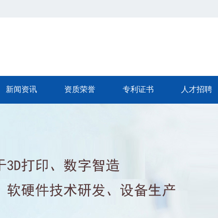
新闻资讯
资质荣誉
专利证书
人才招聘