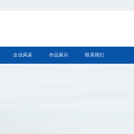
企业风采
作品展示
联系我们