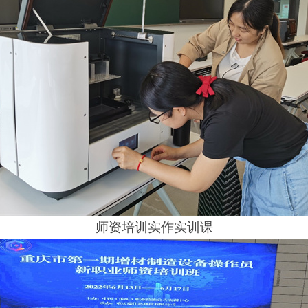
师资培训实作实训课